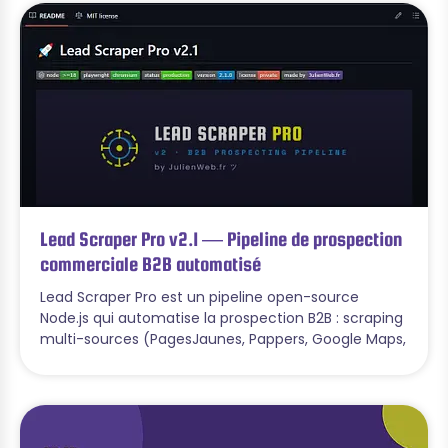
Lead Scraper Pro v2.1 — Pipeline de prospection
commerciale B2B automatisé
Lead Scraper Pro est un pipeline open-source
Node.js qui automatise la prospection B2B : scraping
multi-sources (PagesJaunes, Pappers, Google Maps,