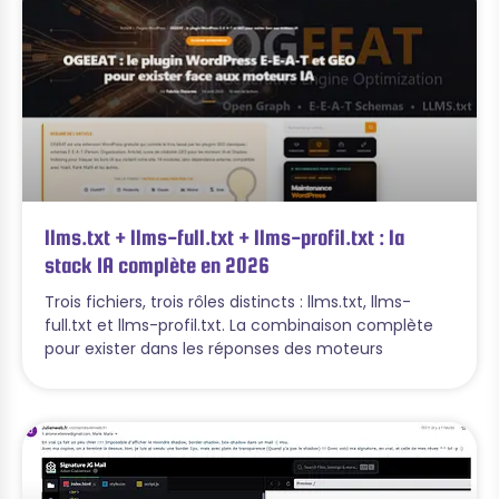
llms.txt + llms-full.txt + llms-profil.txt : la
stack IA complète en 2026
Trois fichiers, trois rôles distincts : llms.txt, llms-
full.txt et llms-profil.txt. La combinaison complète
pour exister dans les réponses des moteurs