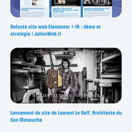
Refonte site web Elementor + IA : démo et
stratégie | JulienWeb.fr
Lancement du site de Laurent Le Goff, Architecte du
Son Manouche