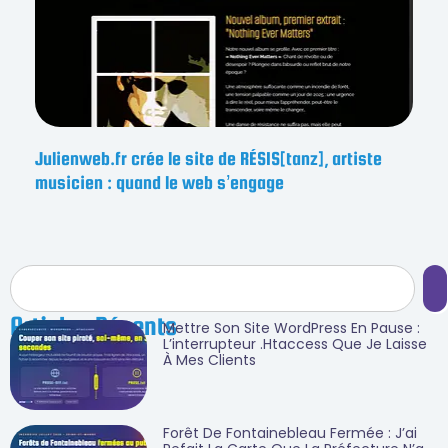
Julienweb.fr crée le site de RÉSIS[tanz], artiste
musicien : quand le web s’engage
Articles Récents
Mettre Son Site WordPress En Pause :
L’interrupteur .htaccess Que Je Laisse
À Mes Clients
Forêt De Fontainebleau Fermée : J’ai