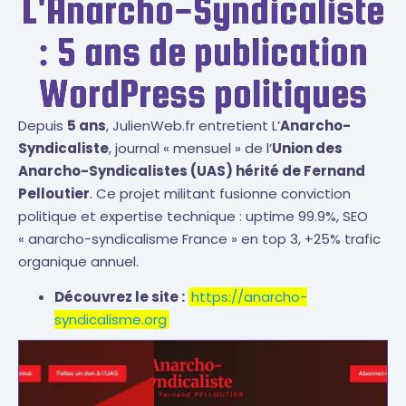
L'Anarcho-Syndicaliste
: 5 ans de publication
WordPress politiques
Depuis
5 ans
, JulienWeb.fr entretient L’
Anarcho-
Syndicaliste
, journal « mensuel » de l’
Union des
Anarcho-Syndicalistes (UAS) hérité de Fernand
Pelloutier
. Ce projet militant fusionne conviction
politique et expertise technique : uptime 99.9%, SEO
« anarcho-syndicalisme France » en top 3, +25% trafic
organique annuel.
Découvrez le site :
https://anarcho-
syndicalisme.org