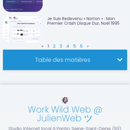
Je Suis Redevenu « Norton » : Mon
Premier Crash Disque Dur, Noël 1995
«
1
2
3
4
5
6
»
Table des matières
Work Wild Web @
JulienWeb ツ
Studio Internet local à Pantin, Seine-Saint-Denis (93).