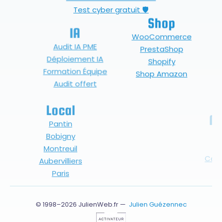
Test cyber gratuit 🛡
Shop
IA
WooCommerce
Audit IA PME
PrestaShop
Déploiement IA
Shopify
Formation Équipe
Shop Amazon
Audit offert
Local
Métiers
Pantin
Artistes
Bobigny
Artisan
Montreuil
Commerçant
Aubervilliers
PME
Paris
ONG
© 1998–2026 JulienWeb.fr —
Julien Guézennec