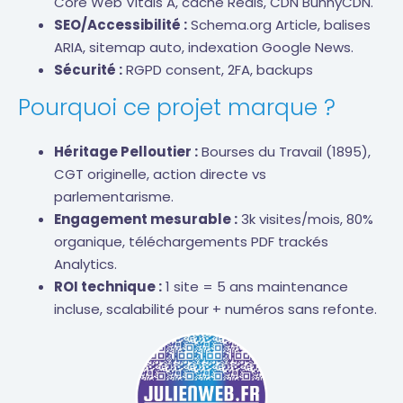
Core Web Vitals A, cache Redis, CDN BunnyCDN.
SEO/Accessibilité :
Schema.org Article, balises
ARIA, sitemap auto, indexation Google News.
Sécurité :
RGPD consent, 2FA, backups
Pourquoi ce projet marque ?
Héritage Pelloutier :
Bourses du Travail (1895),
CGT originelle, action directe vs
parlementarisme.
Engagement mesurable :
3k visites/mois, 80%
organique, téléchargements PDF trackés
Analytics.
ROI technique :
1 site = 5 ans maintenance
incluse, scalabilité pour + numéros sans refonte.