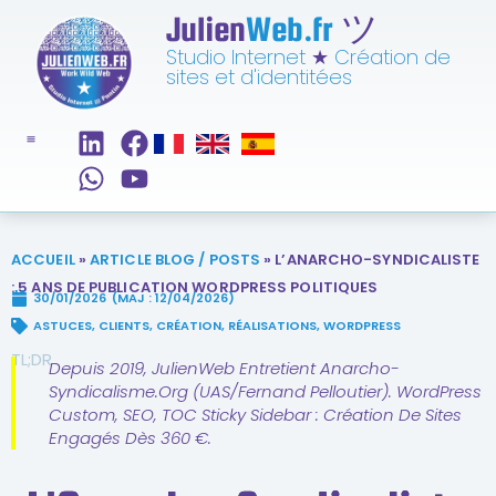
Julien
Web.fr
ツ
Studio Internet
★
Création de
sites et d'identitées
ACCUEIL
»
ARTICLE BLOG / POSTS
»
L’ANARCHO-SYNDICALISTE
: 5 ANS DE PUBLICATION WORDPRESS POLITIQUES
30/01/2026
(MAJ : 12/04/2026)
ASTUCES
,
CLIENTS
,
CRÉATION
,
RÉALISATIONS
,
WORDPRESS
TL;DR
Depuis 2019, JulienWeb Entretient Anarcho-
Syndicalisme.org (UAS/Fernand Pelloutier). WordPress
Custom, SEO, TOC Sticky Sidebar : Création De Sites
Engagés Dès 360 €.