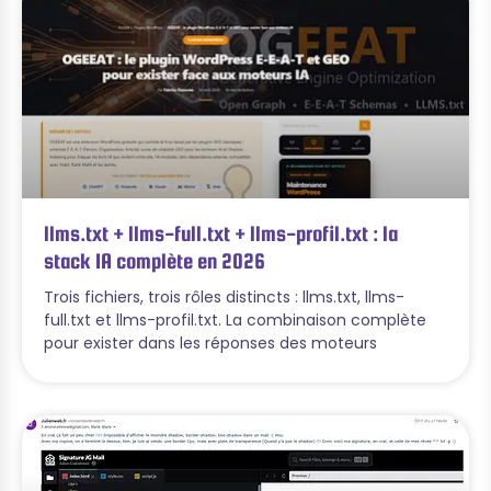
llms.txt + llms-full.txt + llms-profil.txt : la
stack IA complète en 2026
Trois fichiers, trois rôles distincts : llms.txt, llms-
full.txt et llms-profil.txt. La combinaison complète
pour exister dans les réponses des moteurs