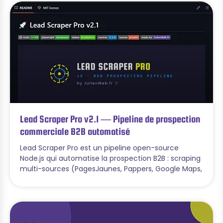
Lead Scraper Pro v2.1 — Pipeline de prospection
commerciale B2B automatisé
Lead Scraper Pro est un pipeline open-source
Node.js qui automatise la prospection B2B : scraping
multi-sources (PagesJaunes, Pappers, Google Maps,