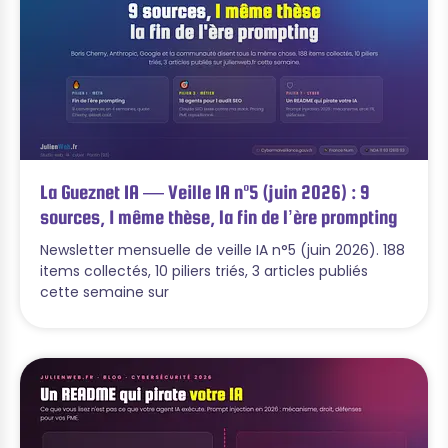
La Gueznet IA — Veille IA n°5 (juin 2026) : 9
sources, 1 même thèse, la fin de l’ère prompting
Newsletter mensuelle de veille IA n°5 (juin 2026). 188
items collectés, 10 piliers triés, 3 articles publiés
cette semaine sur