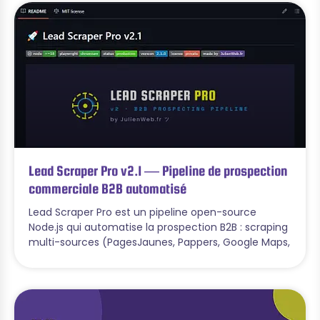
Lead Scraper Pro v2.1 — Pipeline de prospection
commerciale B2B automatisé
Lead Scraper Pro est un pipeline open-source
Node.js qui automatise la prospection B2B : scraping
multi-sources (PagesJaunes, Pappers, Google Maps,