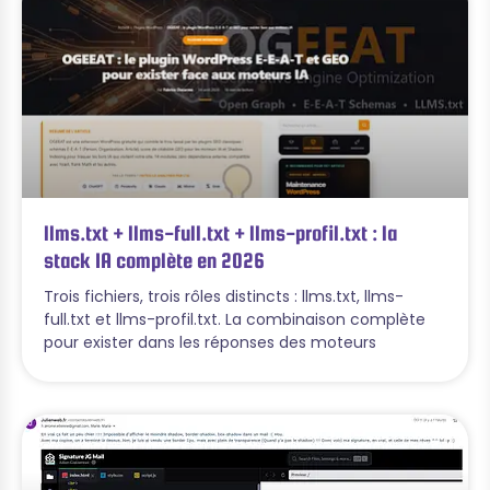
llms.txt + llms-full.txt + llms-profil.txt : la
stack IA complète en 2026
Trois fichiers, trois rôles distincts : llms.txt, llms-
full.txt et llms-profil.txt. La combinaison complète
pour exister dans les réponses des moteurs