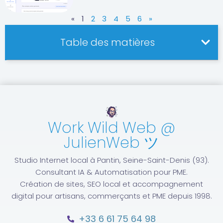
«
1
2
3
4
5
6
»
Table des matières
Work Wild Web @
JulienWeb ツ
Studio Internet local à Pantin, Seine-Saint-Denis (93).
Consultant IA & Automatisation pour PME.
Création de sites, SEO local et accompagnement
digital pour artisans, commerçants et PME depuis 1998.
+33 6 61 75 64 98