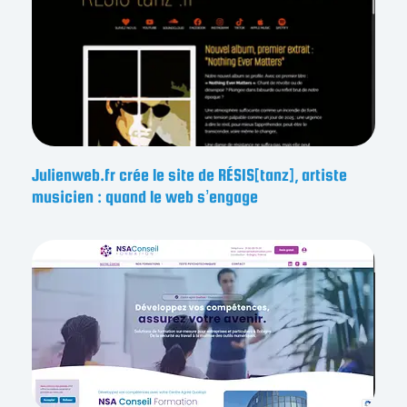
Julienweb.fr crée le site de RÉSIS[tanz], artiste
musicien : quand le web s’engage