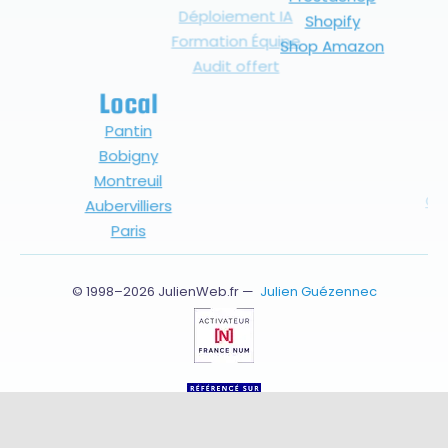
Shopify
Formation Équipe
Shop Amazon
Audit offert
Local
Métiers
Pantin
Artistes
Bobigny
Artisan
Montreuil
Commerçant
Aubervilliers
PME
Paris
ONG
© 1998–2026 JulienWeb.fr —
Julien Guézennec