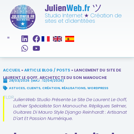
Julien
Web.fr
ツ
Studio Internet
★
Création de
sites et d'identitées
ACCUEIL
»
ARTICLE BLOG / POSTS
»
LANCEMENT DU SITE DE
LAURENT LE GOFF, ARCHITECTE DU SON MANOUCHE
28/03/2026
(MAJ : 12/04/2026)
ASTUCES
,
CLIENTS
,
CRÉATION
,
RÉALISATIONS
,
WORDPRESS
TL;DR
JulienWeb Studio Présente Le Site De Laurent Le Goff,
Luthier Spécialiste Son Manouche. Répliques Selmer,
Guitares Di Mauro Style Django Reinhardt : Artisanat
D'art Et Passion Numérique.