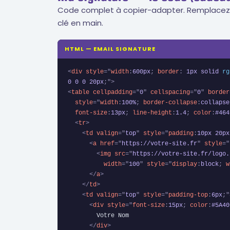
Code complet à copier-adapter. Remplacez le
clé en main.
HTML — EMAIL SIGNATURE
<
div
style
=
"
width
:
600px
;
border
:
 1px solid 
rg
0 0 0 20px
;
"
>
<
table
cellpadding
=
"
0
"
cellspacing
=
"
0
"
border
style
=
"
width
:
100%
;
border-collapse
:
collapse
font-size
:
13px
;
line-height
:
1.4
;
color
:
#464
<
tr
>
<
td
valign
=
"
top
"
style
=
"
padding
:
10px 20px
<
a
href
=
"
https://votre-site.fr
"
style
=
"
<
img
src
=
"
https://votre-site.fr/logo.
width
=
"
100
"
style
=
"
display
:
block
;
w
</
a
>
</
td
>
<
td
valign
=
"
top
"
style
=
"
padding-top
:
6px
;
"
<
div
style
=
"
font-size
:
15px
;
color
:
#5A40
        Votre Nom

</
div
>