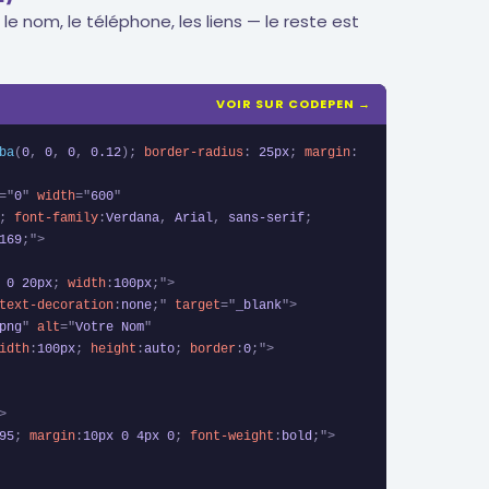
 nom, le téléphone, les liens — le reste est
VOIR SUR CODEPEN →
ba
(
0
,
 0
,
 0
,
 0.12
)
;
border-radius
:
 25px
;
margin
:
=
"
0
"
width
=
"
600
"
;
font-family
:
Verdana
,
 Arial
,
 sans-serif
;
169
;
"
>
 0 20px
;
width
:
100px
;
"
>
text-decoration
:
none
;
"
target
=
"
_blank
"
>
png
"
alt
=
"
Votre Nom
"
idth
:
100px
;
height
:
auto
;
border
:
0
;
"
>
>
95
;
margin
:
10px 0 4px 0
;
font-weight
:
bold
;
"
>