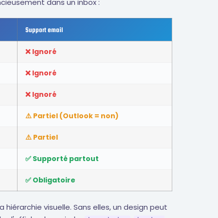
ncieusement dans un inbox :
Support email
❌ Ignoré
❌ Ignoré
❌ Ignoré
⚠️ Partiel (Outlook = non)
⚠️ Partiel
✅ Supporté partout
✅ Obligatoire
hiérarchie visuelle. Sans elles, un design peut