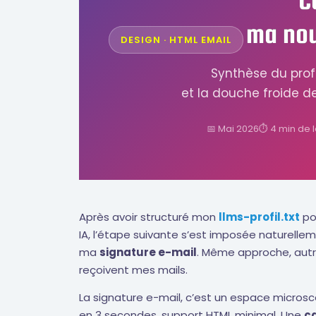
ma nou
DESIGN · HTML EMAIL
Synthèse du profi
et la douche froide d
📅 Mai 2026
⏱ 4 min de l
Après avoir structuré mon
llms-profil.txt
po
IA, l’étape suivante s’est imposée naturelle
ma
signature e-mail
. Même approche, autr
reçoivent mes mails.
La signature e-mail, c’est un espace micro
en 3 secondes, support HTML minimal. Une
ca