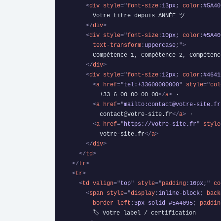
<
div
style
=
"
font-size
:
13px
;
color
:
#5A40
        Votre titre depuis ANNÉE ツ

</
div
>
<
div
style
=
"
font-size
:
10px
;
color
:
#5A40
text-transform
:
uppercase
;
"
>
        Compétence 1, Compétence 2, Compétence 3, ...

</
div
>
<
div
style
=
"
font-size
:
12px
;
color
:
#4641
<
a
href
=
"
tel:+33600000000
"
style
=
"
col
          +33 6 00 00 00 00
</
a
>
 ·

<
a
href
=
"
mailto:contact@votre-site.fr
          contact@votre-site.fr
</
a
>
 ·

<
a
href
=
"
https://votre-site.fr
"
style
          votre-site.fr
</
a
>
</
div
>
</
td
>
</
tr
>
<
tr
>
<
td
valign
=
"
top
"
style
=
"
padding
:
10px
;
"
co
<
span
style
=
"
display
:
inline-block
;
back
border-left
:
3px solid #5A4095
;
paddin
        🏷 Votre label / certification
