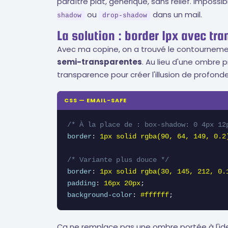
paraître plat, générique, sans relief. Impossi
ou
dans un mail.
shadow
drop-shadow
La solution : border 1px avec tr
Avec ma copine, on a trouvé le contourneme
semi-transparentes
. Au lieu d'une ombre p
transparence pour créer l'illusion de profonde
CSS — EMAIL-SAFE
/* À la place de : box-shadow: 0 4px 12
border
: 
1px solid rgba(90, 64, 149, 0.2
/* Variante plus douce */
border
: 
1px solid rgba(30, 145, 212, 0.
padding
: 
16px 20px
background-color
: 
#ffffff
;
Ça ne remplace pas une ombre portée à l'ide