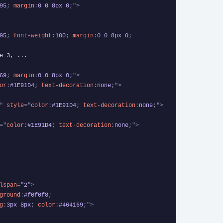
95
;
margin
:
0 0 8px 0
;
"
>
95
;
font-weight
:
100
;
margin
:
0 0 8px 0
;
69
;
margin
:
0 0 8px 0
;
"
>
or
:
#1E91D4
;
text-decoration
:
none
;
"
>
"
style
=
"
color
:
#1E91D4
;
text-decoration
:
none
;
"
>
=
"
color
:
#1E91D4
;
text-decoration
:
none
;
"
>
lspan
=
"
2
"
>
ground
:
#f0f0f8
;
g
:
3px 8px
;
color
:
#464169
;
"
>