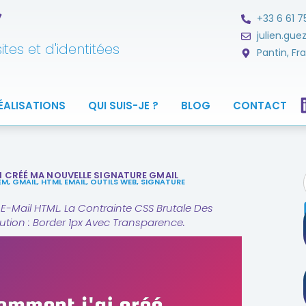
ツ
+33 6 61 7
julien.gu
tes et d'identitées
Pantin, Fr
ÉALISATIONS
QUI SUIS-JE ?
BLOG
CONTACT
 CRÉÉ MA NOUVELLE SIGNATURE GMAIL
EM
,
GMAIL
,
HTML EMAIL
,
OUTILS WEB
,
SIGNATURE
 E-Mail HTML. La Contrainte CSS Brutale Des
ution : Border 1px Avec Transparence.
omment j'ai créé