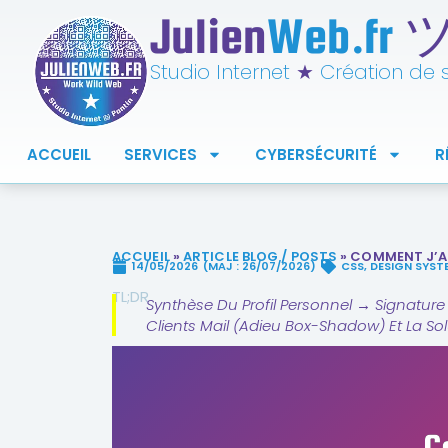
Julien
Web.fr
Studio Internet
★
Création de si
ACCUEIL
SERVICES
CYBERSÉCURITÉ
R
ACCUEIL
»
ARTICLE BLOG / POSTS
»
COMMENT J’AI
14/05/2026
(MAJ : 26/07/2026)
CSS
,
DESIGN SYST
TL;DR
Synthèse Du Profil Personnel → Signature
Clients Mail (adieu Box-Shadow) Et La Sol
C