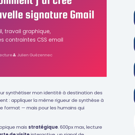
velle signature Gmail
l, travail graphique,
es contraintes CSS email
ecture
👤 Julien Guézennec
ur synthétiser mon identité à destination des
ment : appliquer la même rigueur de synthèse à
e format — mais pour les humains qui
scopique mais
stratégique
. 600px max, lecture
rte de visite
interactive, un signal de