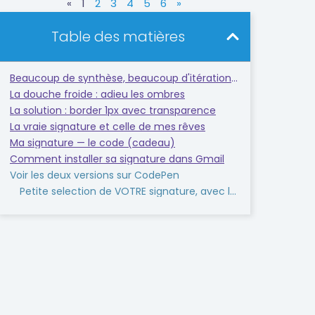
«
1
2
3
4
5
6
»
Table des matières
Beaucoup de synthèse, beaucoup d'itérations graphiques
La douche froide : adieu les ombres
La solution : border 1px avec transparence
La vraie signature et celle de mes rêves
Ma signature — le code (cadeau)
Comment installer sa signature dans Gmail
Voir les deux versions sur CodePen
Petite selection de VOTRE signature, avec la souris, sur Codepen, clic-droit, copier... puis go gMail !