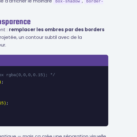
ble d'afficher le moindre
,
box-shadow
border-
ansparence
nt :
remplacer les ombres par des borders
rojetée, un contour subtil avec de la
ur.
px rgba(0,0,0,0.15); */
)
;

15)
ntique — mais ça crée une séparation visuelle