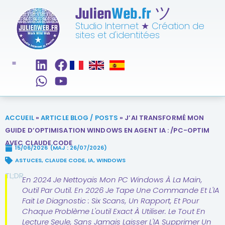
Julien
Web.fr
ツ
Studio Internet
★
Création de
sites et d'identitées
ACCUEIL
»
ARTICLE BLOG / POSTS
»
J’AI TRANSFORMÉ MON
GUIDE D’OPTIMISATION WINDOWS EN AGENT IA : /PC-OPTIM
AVEC CLAUDE CODE
15/06/2026
(MAJ : 26/07/2026)
ASTUCES
,
CLAUDE CODE
,
IA
,
WINDOWS
TL;DR
En 2024 Je Nettoyais Mon PC Windows À La Main,
Outil Par Outil. En 2026 Je Tape Une Commande Et L'IA
Fait Le Diagnostic : Six Scans, Un Rapport, Et Pour
Chaque Problème L'outil Exact À Utiliser. Le Tout En
Lecture Seule, Sans Jamais Laisser L'IA Supprimer Un