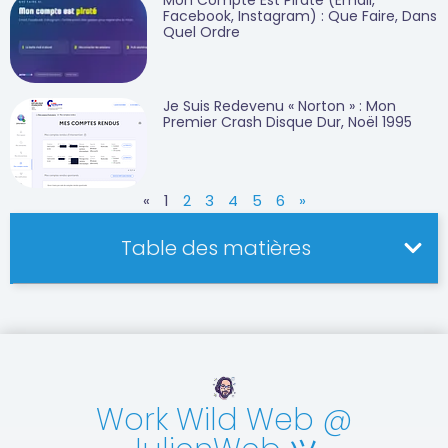
Mon Compte Est Piraté (email,
Facebook, Instagram) : Que Faire, Dans
Quel Ordre
Je Suis Redevenu « Norton » : Mon
Premier Crash Disque Dur, Noël 1995
«
1
2
3
4
5
6
»
Table des matières
Work Wild Web @