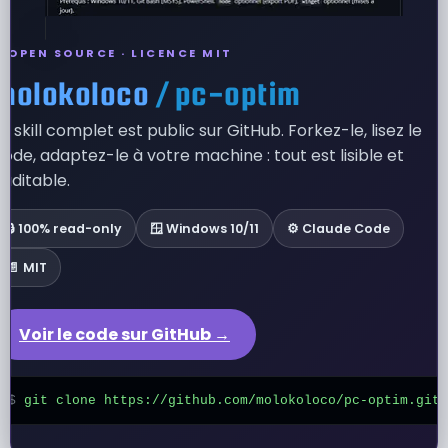
⭐ OPEN SOURCE · LICENCE MIT
molokoloco
/ pc-optim
Le skill complet est public sur GitHub. Forkez-le, lisez le
code, adaptez-le à votre machine : tout est lisible et
auditable.
🔒 100% read-only
🪟 Windows 10/11
⚙️ Claude Code
📄 MIT
Voir le code sur GitHub →
$
git clone https://github.com/molokoloco/pc-optim.git