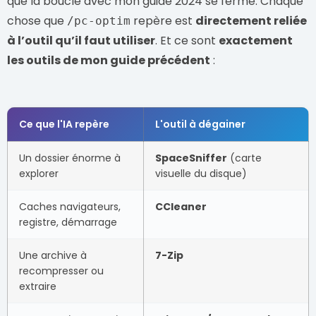
que la boucle avec mon guide 2024 se ferme. Chaque
chose que
repère est
directement reliée
/pc-optim
à l’outil qu’il faut utiliser
. Et ce sont
exactement
les outils de mon guide précédent
:
Ce que l'IA repère
L'outil à dégainer
Un dossier énorme à
SpaceSniffer
(carte
explorer
visuelle du disque)
Caches navigateurs,
CCleaner
registre, démarrage
Une archive à
7-Zip
recompresser ou
extraire