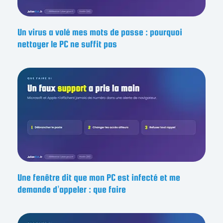
Un virus a volé mes mots de passe : pourquoi
nettoyer le PC ne suffit pas
Une fenêtre dit que mon PC est infecté et me
demande d’appeler : que faire