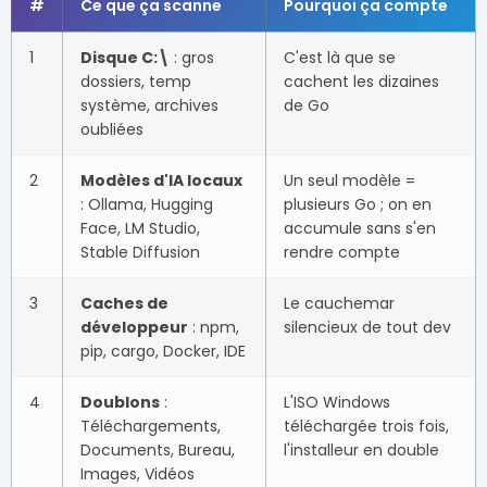
#
Ce que ça scanne
Pourquoi ça compte
1
Disque C:\
: gros
C'est là que se
dossiers, temp
cachent les dizaines
système, archives
de Go
oubliées
2
Modèles d'IA locaux
Un seul modèle =
: Ollama, Hugging
plusieurs Go ; on en
Face, LM Studio,
accumule sans s'en
Stable Diffusion
rendre compte
3
Caches de
Le cauchemar
développeur
: npm,
silencieux de tout dev
pip, cargo, Docker, IDE
4
Doublons
:
L'ISO Windows
Téléchargements,
téléchargée trois fois,
Documents, Bureau,
l'installeur en double
Images, Vidéos