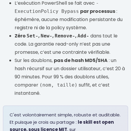
L’exécution PowerShell se fait avec
-
par processus
:
ExecutionPolicy Bypass
éphémère, aucune modification persistante du
registre ni de la policy système.
Zéro
,
,
,
dans tout le
Set-
New-
Remove-
Add-
code. La garantie read-only n’est pas une
promesse, c’est une contrainte vérifiable.
Sur les doublons,
pas de hash MD5/SHA
: un
hash récursif sur un dossier utilisateur, c’est 20 à
90 minutes. Pour 99 % des doublons utiles,
comparer
suffit, et c’est
(nom, taille)
instantané.
C'est volontairement simple, robuste et auditable.
Et puisque je crois au partage :
le skill est open
source, sous licence MIT
, sur