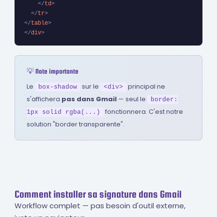
</
td
>
</
tr
>
</
table
>
</
div
>
💡 Note importante
Le
sur le
principal ne
box-shadow
<div>
s'affichera
pas dans Gmail
— seul le
border:
fonctionnera. C'est notre
1px solid rgba(...)
solution "border transparente".
Comment installer sa signature dans Gmail
Workflow complet — pas besoin d'outil externe,