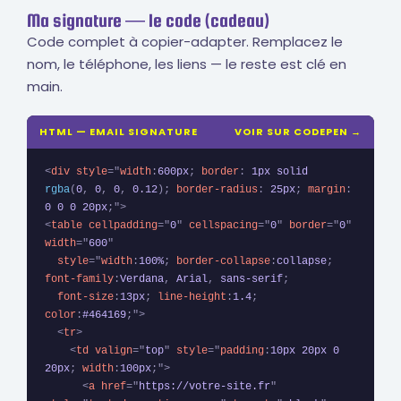
Ma signature — le code (cadeau)
Code complet à copier-adapter. Remplacez le
nom, le téléphone, les liens — le reste est clé en
main.
HTML — EMAIL SIGNATURE
VOIR SUR CODEPEN →
<
div
style
=
"
width
:
600px
;
border
:
 1px solid 
rgba
(
0
,
 0
,
 0
,
 0.12
)
;
border-radius
:
 25px
;
margin
:
0 0 0 20px
;
"
>
<
table
cellpadding
=
"
0
"
cellspacing
=
"
0
"
border
=
"
0
"
width
=
"
600
"
style
=
"
width
:
100%
;
border-collapse
:
collapse
;
font-family
:
Verdana
,
 Arial
,
 sans-serif
;
font-size
:
13px
;
line-height
:
1.4
;
color
:
#464169
;
"
>
<
tr
>
<
td
valign
=
"
top
"
style
=
"
padding
:
10px 20px 0 
20px
;
width
:
100px
;
"
>
<
a
href
=
"
https://votre-site.fr
"