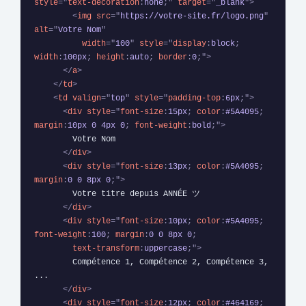
style
=
"
text-decoration
:
none
;
"
target
=
"
_blank
"
>
<
img
src
=
"
https://votre-site.fr/logo.png
"
alt
=
"
Votre Nom
"
width
=
"
100
"
style
=
"
display
:
block
;
width
:
100px
;
height
:
auto
;
border
:
0
;
"
>
</
a
>
</
td
>
<
td
valign
=
"
top
"
style
=
"
padding-top
:
6px
;
"
>
<
div
style
=
"
font-size
:
15px
;
color
:
#5A4095
;
margin
:
10px 0 4px 0
;
font-weight
:
bold
;
"
>
        Votre Nom

</
div
>
<
div
style
=
"
font-size
:
13px
;
color
:
#5A4095
;
margin
:
0 0 8px 0
;
"
>
        Votre titre depuis ANNÉE ツ

</
div
>
<
div
style
=
"
font-size
:
10px
;
color
:
#5A4095
;
font-weight
:
100
;
margin
:
0 0 8px 0
;
text-transform
:
uppercase
;
"
>
        Compétence 1, Compétence 2, Compétence 3, 
...

</
div
>
<
div
style
=
"
font-size
:
12px
;
color
:
#464169
;