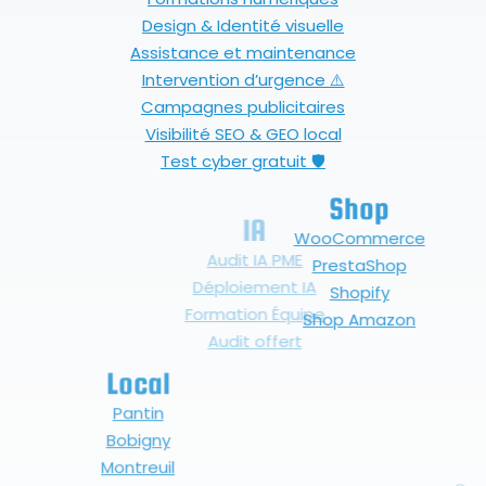
Design & Identité visuelle
Assistance et maintenance
Intervention d’urgence ⚠️
Campagnes publicitaires
Visibilité SEO & GEO local
Test cyber gratuit 🛡
Shop
IA
WooCommerce
Audit IA PME
PrestaShop
Déploiement IA
Shopify
Formation Équipe
Shop Amazon
Audit offert
Local
Métiers
Pantin
Artistes
Bobigny
Artisan
Montreuil
Commerçant
Aubervilliers
PME