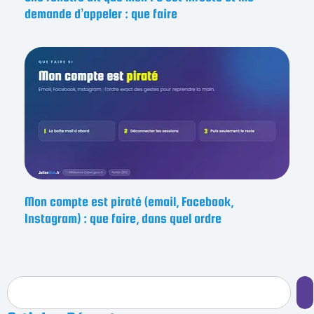
demande d’appeler : que faire
Mon compte est piraté (email, Facebook,
Instagram) : que faire, dans quel ordre