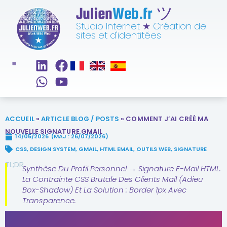
Julien
Web.fr
ツ
Studio Internet
★
Création de
sites et d'identitées
ACCUEIL
»
ARTICLE BLOG / POSTS
»
COMMENT J’AI CRÉÉ MA
NOUVELLE SIGNATURE GMAIL
14/05/2026
(MAJ : 26/07/2026)
CSS
,
DESIGN SYSTEM
,
GMAIL
,
HTML EMAIL
,
OUTILS WEB
,
SIGNATURE
TL;DR
Synthèse Du Profil Personnel → Signature E-Mail HTML.
La Contrainte CSS Brutale Des Clients Mail (adieu
Box-Shadow) Et La Solution : Border 1px Avec
Transparence.