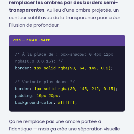
remplacer les ombres par des borders semi-
transparentes
. Au lieu d'une ombre projetée, un
contour subtil avec de la transparence pour créer
l'illusion de profondeur.
CSS — EMAIL-SAFE
/* À la place de : box-shadow: 0 4px 12px 
rgba(0,0,0,0.15); */
border
: 
1px solid rgba(90, 64, 149, 0.2)
;

/* Variante plus douce */
border
: 
1px solid rgba(30, 145, 212, 0.15)
padding
: 
16px 20px
background-color
: 
#ffffff
;
Ça ne remplace pas une ombre portée à
l'identique — mais ça crée une séparation visuelle