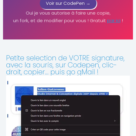
Voir sur CodePen →
Oui je vous autorise à faire une copie,
un fork, et de modifier pour vous ! Gratuit
par ici
!
Petite selection de VOTRE signature,
avec la souris, sur Codepen, clic-
droit, copier... puis go gMail !