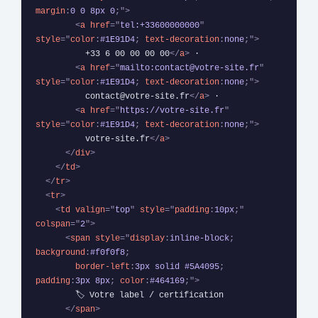
margin
:
0 0 8px 0
;
"
>
<
a
href
=
"
tel:+33600000000
"
style
=
"
color
:
#1E91D4
;
text-decoration
:
none
;
"
>
          +33 6 00 00 00 00
</
a
>
 ·

<
a
href
=
"
mailto:contact@votre-site.fr
"
style
=
"
color
:
#1E91D4
;
text-decoration
:
none
;
"
>
          contact@votre-site.fr
</
a
>
 ·

<
a
href
=
"
https://votre-site.fr
"
style
=
"
color
:
#1E91D4
;
text-decoration
:
none
;
"
>
          votre-site.fr
</
a
>
</
div
>
</
td
>
</
tr
>
<
tr
>
<
td
valign
=
"
top
"
style
=
"
padding
:
10px
;
"
colspan
=
"
2
"
>
<
span
style
=
"
display
:
inline-block
;
background
:
#f0f0f8
;
border-left
:
3px solid #5A4095
;
padding
:
3px 8px
;
color
:
#464169
;
"
>
        🏷 Votre label / certification

</
span
>