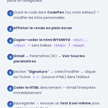
juste un navigateur.
Ouvrir le code dans
CodePen
(ou votre éditeur) —
1
modifier les infos personnelles
Afficher le rendu en plein écran
2
Copier-coller le html WYSIWYG
<div>...
3
— sans balises
/
</div>
<html>
<head>
Gmail
→ Paramètres (⚙️) →
Voir tous les
4
paramètres
Section
"Signature"
→ créer/modifier → cliquer
5
sur l'icône
(source HTML) dans l'éditeur
< >
Coller le HTML
directement — Gmail l'interprète
6
immédiatement
Sauvegarder → envoyer un
test à soi-même
pour
7