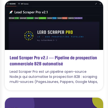
Lead Scraper Pro v2.1 — Pipeline de prospection
commerciale B2B automatisé
Lead Scraper Pro est un pipeline open-source
Node.js qui automatise la prospection B2B : scraping
multi-sources (PagesJaunes, Pappers, Google Maps,