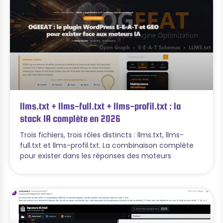
llms.txt + llms-full.txt + llms-profil.txt : la
stack IA complète en 2026
Trois fichiers, trois rôles distincts : llms.txt, llms-
full.txt et llms-profil.txt. La combinaison complète
pour exister dans les réponses des moteurs