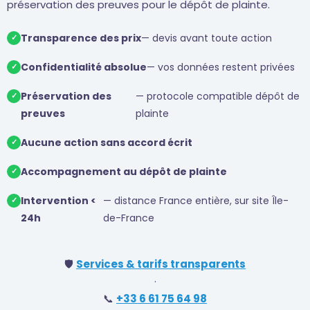
préservation des preuves pour le dépôt de plainte.
Transparence des prix
— devis avant toute action
✓
Confidentialité absolue
— vos données restent privées
✓
Préservation des
— protocole compatible dépôt de
✓
preuves
plainte
Aucune action sans accord écrit
✓
Accompagnement au dépôt de plainte
✓
Intervention <
— distance France entière, sur site Île-
✓
24h
de-France
🛡️
Services & tarifs transparents
·
📞
+33 6 61 75 64 98