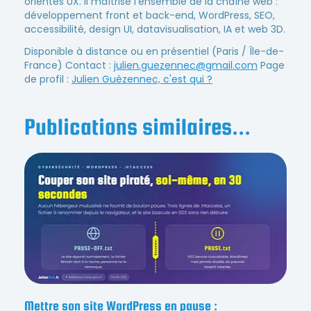
orientés UX. Il maîtrise l'ensemble de la chaîne web :
développement front et back-end, WordPress, SEO,
accessibilité, design UI, datavisualisation, IA et web 3D.
Disponible à distance ou en présentiel (Paris / Île-de-
France) Contact :
julien.guezennec@gmail.com
Page
de profil :
Julien Guézennec, c'est qui ?
Publications similaires...
Mettre son site WordPress en pause :