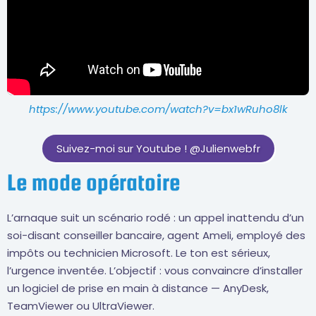
https://www.youtube.com/watch?v=bx1wRuho8lk
Suivez-moi sur Youtube ! @Julienwebfr
Le mode opératoire
L’arnaque suit un scénario rodé : un appel inattendu d’un
soi-disant conseiller bancaire, agent Ameli, employé des
impôts ou technicien Microsoft. Le ton est sérieux,
l’urgence inventée. L’objectif : vous convaincre d’installer
un logiciel de prise en main à distance — AnyDesk,
TeamViewer ou UltraViewer.