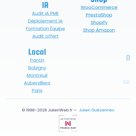
IA
WooCommerce
Audit IA PME
PrestaShop
Déploiement IA
Shopify
Formation Équipe
Shop Amazon
Audit offert
Local
Métiers
Pantin
Artistes
Bobigny
Artisan
Montreuil
Commerçant
Aubervilliers
PME
Paris
ONG
© 1998–2026 JulienWeb.fr —
Julien Guézennec