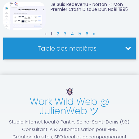
Je Suis Redevenu « Norton » : Mon
Premier Crash Disque Dur, Noël 1995
«
1
2
3
4
5
6
»
Table des matières
Work Wild Web @
JulienWeb ツ
Studio Internet local à Pantin, Seine-Saint-Denis (93).
Consultant IA & Automatisation pour PME.
Création de sites, SEO local et accompagnement