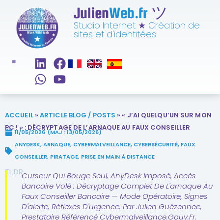
Julien
Web.fr
ツ
Studio Internet
★
Création de
sites et d'identitées
ACCUEIL
»
ARTICLE BLOG / POSTS
»
« J’AI QUELQU’UN SUR MON
PC ! » : DÉCRYPTAGE DE L’ARNAQUE AU FAUX CONSEILLER
11/05/2026
(MAJ : 13/05/2026)
ANYDESK
,
ARNAQUE
,
CYBERMALVEILLANCE
,
CYBERSÉCURITÉ
,
FAUX
CONSEILLER
,
PIRATAGE
,
PRISE EN MAIN À DISTANCE
TL;DR
Curseur Qui Bouge Seul, AnyDesk Imposé, Accès
Bancaire Volé : Décryptage Complet De L'arnaque Au
Faux Conseiller Bancaire — Mode Opératoire, Signes
D'alerte, Réflexes D'urgence. Par Julien Guézennec,
Prestataire Référencé Cybermalveillance.gouv.fr.