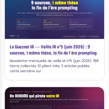
La Gueznet IA — Veille IA n°5 (juin 2026) : 9
sources, 1 même thèse, la fin de l’ère prompting
Newsletter mensuelle de veille IA n°5 (juin 2026). 188
items collectés, 10 piliers triés, 3 articles publiés
cette semaine sur