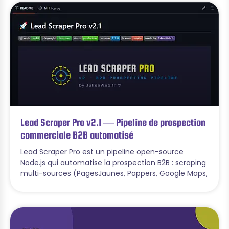
Lead Scraper Pro v2.1 — Pipeline de prospection
commerciale B2B automatisé
Lead Scraper Pro est un pipeline open-source
Node.js qui automatise la prospection B2B : scraping
multi-sources (PagesJaunes, Pappers, Google Maps,