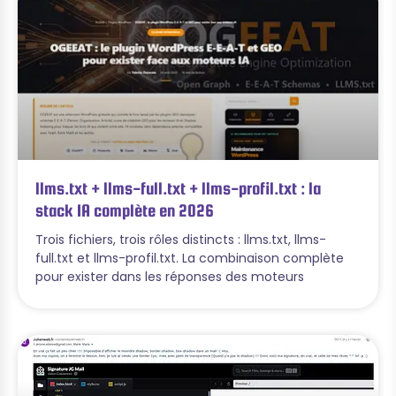
llms.txt + llms-full.txt + llms-profil.txt : la
stack IA complète en 2026
Trois fichiers, trois rôles distincts : llms.txt, llms-
full.txt et llms-profil.txt. La combinaison complète
pour exister dans les réponses des moteurs