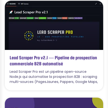
Lead Scraper Pro v2.1 — Pipeline de prospection
commerciale B2B automatisé
Lead Scraper Pro est un pipeline open-source
Node.js qui automatise la prospection B2B : scraping
multi-sources (PagesJaunes, Pappers, Google Maps,