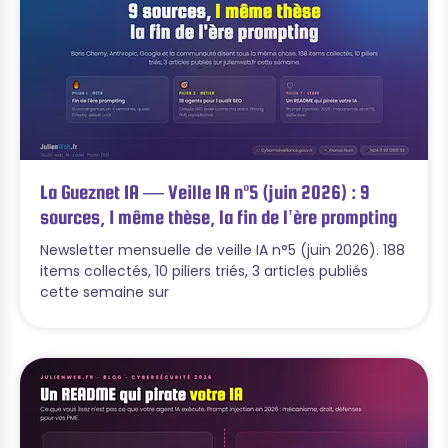
La Gueznet IA — Veille IA n°5 (juin 2026) : 9
sources, 1 même thèse, la fin de l’ère prompting
Newsletter mensuelle de veille IA n°5 (juin 2026). 188
items collectés, 10 piliers triés, 3 articles publiés
cette semaine sur