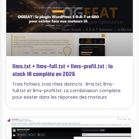
llms.txt + llms-full.txt + llms-profil.txt : la
stack IA complète en 2026
Trois fichiers, trois rôles distincts : llms.txt, llms-
full.txt et llms-profil.txt. La combinaison complète
pour exister dans les réponses des moteurs