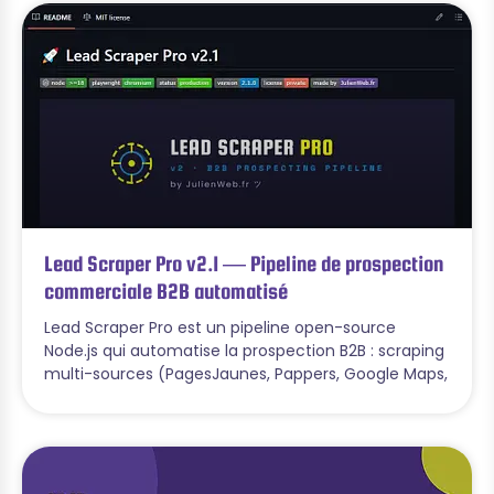
Lead Scraper Pro v2.1 — Pipeline de prospection
commerciale B2B automatisé
Lead Scraper Pro est un pipeline open-source
Node.js qui automatise la prospection B2B : scraping
multi-sources (PagesJaunes, Pappers, Google Maps,