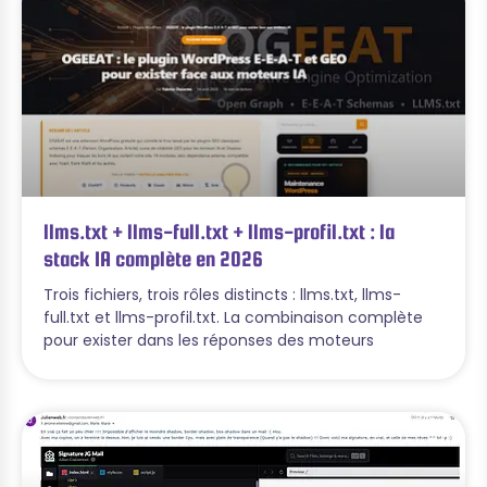
llms.txt + llms-full.txt + llms-profil.txt : la
stack IA complète en 2026
Trois fichiers, trois rôles distincts : llms.txt, llms-
full.txt et llms-profil.txt. La combinaison complète
pour exister dans les réponses des moteurs