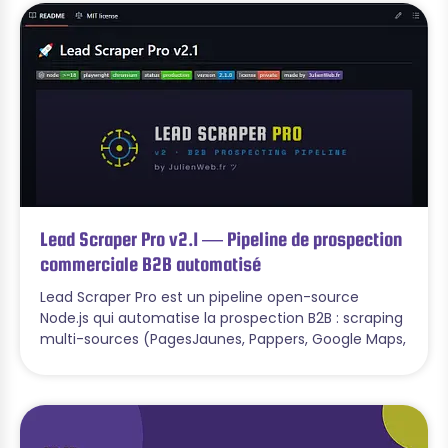
Lead Scraper Pro v2.1 — Pipeline de prospection
commerciale B2B automatisé
Lead Scraper Pro est un pipeline open-source
Node.js qui automatise la prospection B2B : scraping
multi-sources (PagesJaunes, Pappers, Google Maps,