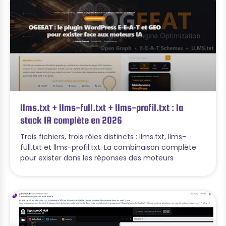
llms.txt + llms-full.txt + llms-profil.txt : la
stack IA complète en 2026
Trois fichiers, trois rôles distincts : llms.txt, llms-
full.txt et llms-profil.txt. La combinaison complète
pour exister dans les réponses des moteurs