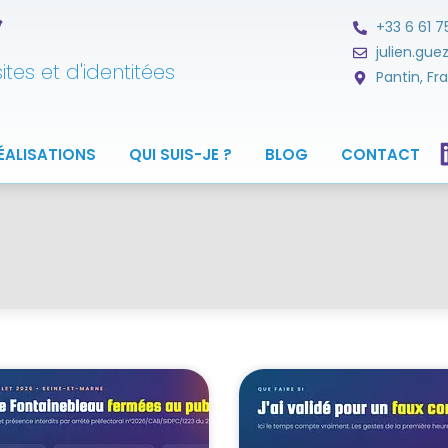
ツ
+33 6 61 7
julien.gu
tes et d'identitées
Pantin, Fr
ÉALISATIONS
QUI SUIS-JE ?
BLOG
CONTACT