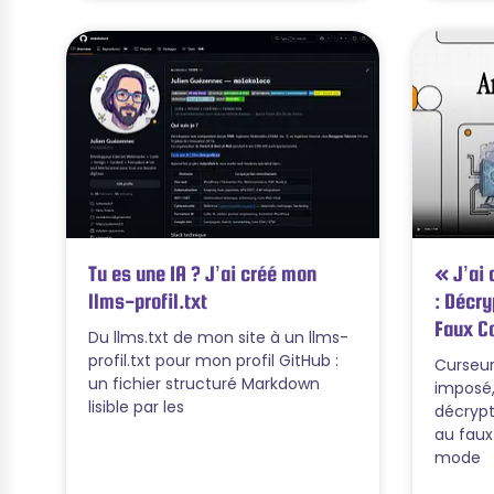
Tu es une IA ? J’ai créé mon
« J’ai 
llms-profil.txt
: Décry
Faux Co
Du llms.txt de mon site à un llms-
profil.txt pour mon profil GitHub :
Curseur
un fichier structuré Markdown
imposé,
lisible par les
décrypt
au faux
mode