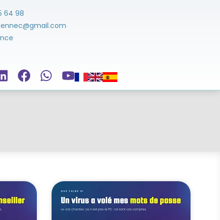
5 64 98
ezennec@gmail.com
ance