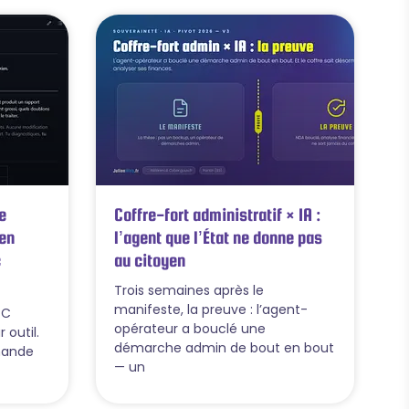
e
Coffre-fort administratif × IA :
en
l’agent que l’État ne donne pas
c
au citoyen
Trois semaines après le
manifeste, la preuve : l’agent-
PC
opérateur a bouclé une
 outil.
démarche admin de bout en bout
mande
— un