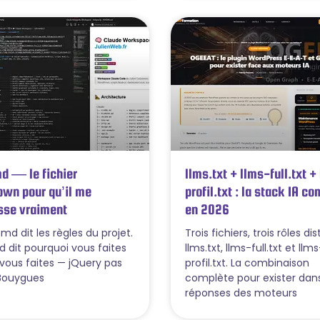
d — le fichier
llms.txt + llms-full.txt +
wn pour qu’il me
profil.txt : la stack IA c
sse vraiment
en 2026
md dit les règles du projet.
Trois fichiers, trois rôles dis
 dit pourquoi vous faites
llms.txt, llms-full.txt et llms
vous faites — jQuery pas
profil.txt. La combinaison
Bouygues
complète pour exister dans
réponses des moteurs