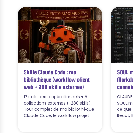
Skills Claude Code : ma
SOUL.m
bibliothèque (workflow client
Markdo
web + 280 skills externes)
connai
12 skills perso opérationnels + 5
CLAUDE.
collections externes (~280 skills).
SOUL.md
Tour complet de ma bibliothèque
ce que 
Claude Code, le workflow projet
React, 