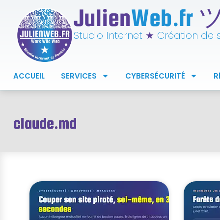
Julien
Web.fr
Studio Internet
★
Création de si
ACCUEIL
SERVICES
CYBERSÉCURITÉ
R
claude.md