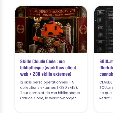
Skills Claude Code : ma
SOUL.m
bibliothèque (workflow client
Markdo
web + 280 skills externes)
connai
12 skills perso opérationnels + 5
CLAUDE.
collections externes (~280 skills).
SOUL.md
Tour complet de ma bibliothèque
ce que 
Claude Code, le workflow projet
React, 