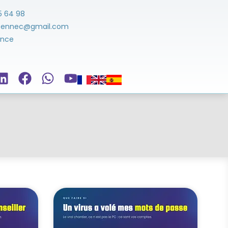
5 64 98
ezennec@gmail.com
ance