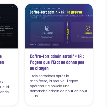
e
Coffre-fort administratif × IA :
en
l’agent que l’État ne donne pas
c
au citoyen
Trois semaines après le
manifeste, la preuve : l’agent-
PC
opérateur a bouclé une
 outil.
démarche admin de bout en bout
mande
— un