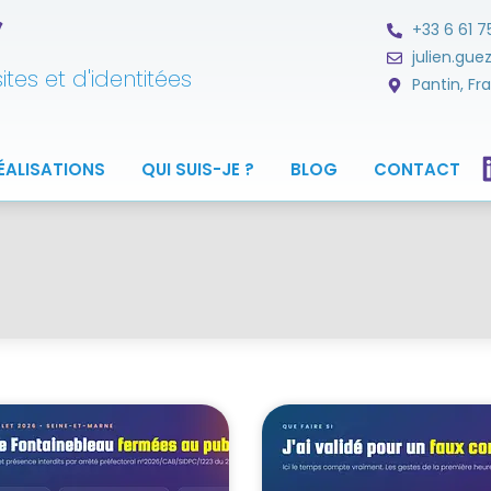
ツ
+33 6 61 7
julien.gu
tes et d'identitées
Pantin, Fr
ÉALISATIONS
QUI SUIS-JE ?
BLOG
CONTACT