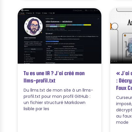
Tu es une IA ? J’ai créé mon
« J’ai 
llms-profil.txt
: Décry
Faux Co
Du llms.txt de mon site à un llms-
profil.txt pour mon profil GitHub :
Curseur
un fichier structuré Markdown
imposé,
lisible par les
décrypt
au faux
mode