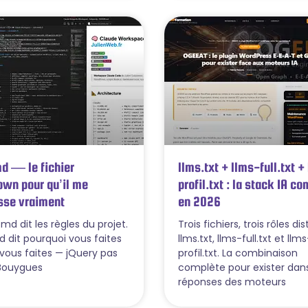
d — le fichier
llms.txt + llms-full.txt +
wn pour qu’il me
profil.txt : la stack IA c
sse vraiment
en 2026
md dit les règles du projet.
Trois fichiers, trois rôles dis
 dit pourquoi vous faites
llms.txt, llms-full.txt et llms
vous faites — jQuery pas
profil.txt. La combinaison
Bouygues
complète pour exister dans
réponses des moteurs