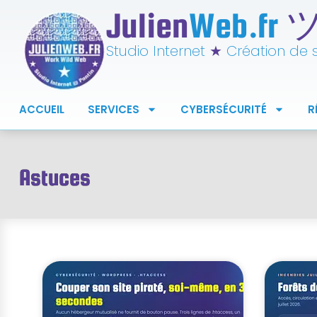
Julien
Web.fr
Studio Internet
★
Création de si
ACCUEIL
SERVICES
CYBERSÉCURITÉ
R
Astuces