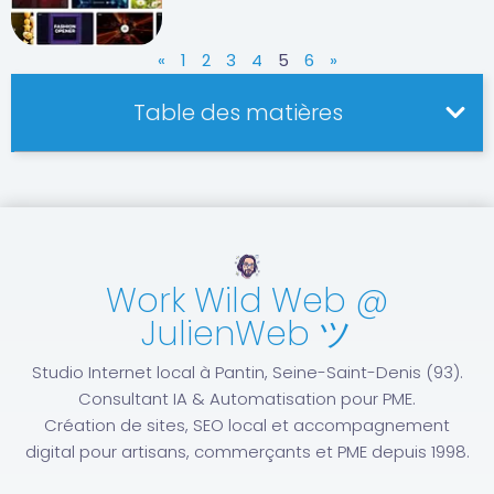
«
1
2
3
4
5
6
»
Table des matières
Work Wild Web @
JulienWeb ツ
Studio Internet local à Pantin, Seine-Saint-Denis (93).
Consultant IA & Automatisation pour PME.
Création de sites, SEO local et accompagnement
digital pour artisans, commerçants et PME depuis 1998.