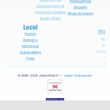
Déploiement IA
Shopify
Formation Équipe
Shop Amazon
Audit offert
Local
Métiers
Pantin
Artistes
Bobigny
Artisan
Montreuil
Commerçant
Aubervilliers
PME
Paris
ONG
© 1998–2026 JulienWeb.fr —
Julien Guézennec