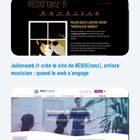
Julienweb.fr crée le site de RÉSIS[tanz], artiste
musicien : quand le web s’engage