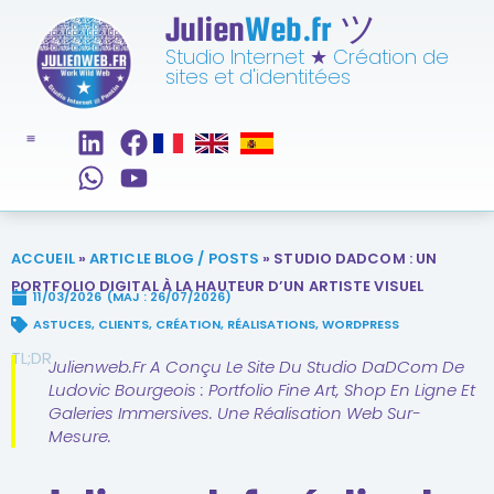
Julien
Web.fr
ツ
Studio Internet
★
Création de
sites et d'identitées
ACCUEIL
»
ARTICLE BLOG / POSTS
»
STUDIO DADCOM : UN
PORTFOLIO DIGITAL À LA HAUTEUR D’UN ARTISTE VISUEL
11/03/2026
(MAJ : 26/07/2026)
ASTUCES
,
CLIENTS
,
CRÉATION
,
RÉALISATIONS
,
WORDPRESS
TL;DR
Julienweb.fr A Conçu Le Site Du Studio DaDCom De
Ludovic Bourgeois : Portfolio Fine Art, Shop En Ligne Et
Galeries Immersives. Une Réalisation Web Sur-
Mesure.