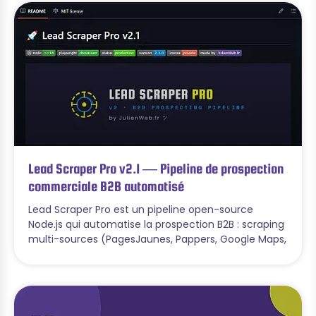
Lead Scraper Pro v2.1 — Pipeline de prospection
commerciale B2B automatisé
Lead Scraper Pro est un pipeline open-source
Node.js qui automatise la prospection B2B : scraping
multi-sources (PagesJaunes, Pappers, Google Maps,