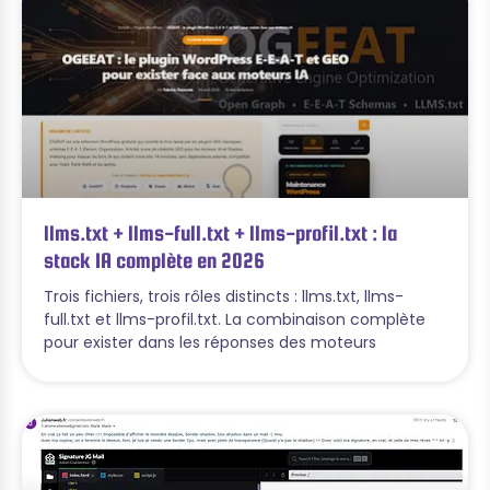
llms.txt + llms-full.txt + llms-profil.txt : la
stack IA complète en 2026
Trois fichiers, trois rôles distincts : llms.txt, llms-
full.txt et llms-profil.txt. La combinaison complète
pour exister dans les réponses des moteurs